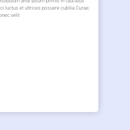
estibulum ante ipsum primis in faucibus
ci luctus et ultrices posuere cubilia Curae;
onec velit