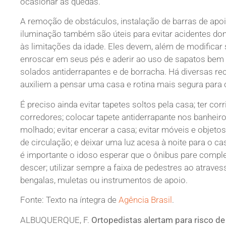
ocasionar as quedas.
A remoção de obstáculos, instalação de barras de apo
iluminação também são úteis para evitar acidentes do
às limitações da idade. Eles devem, além de modificar
enroscar em seus pés e aderir ao uso de sapatos bem 
solados antiderrapantes e de borracha. Há diversas r
auxiliem a pensar uma casa e rotina mais segura para o
É preciso ainda evitar tapetes soltos pela casa; ter c
corredores; colocar tapete antiderrapante nos banheir
molhado; evitar encerar a casa; evitar móveis e objet
de circulação; e deixar uma luz acesa à noite para o 
é importante o idoso esperar que o ônibus pare comple
descer; utilizar sempre a faixa de pedestres ao atravess
bengalas, muletas ou instrumentos de apoio.
Fonte: Texto na íntegra de
Agência Brasil
.
ALBUQUERQUE, F.
Ortopedistas alertam para risco de